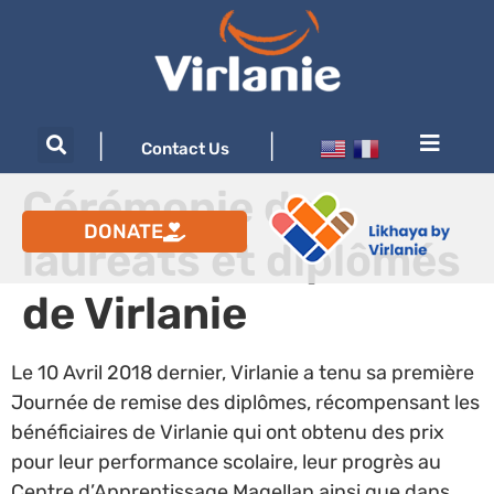
|
|
Contact Us
Cérémonie des
DONATE
lauréats et diplômés
de Virlanie
Le 10 Avril 2018 dernier, Virlanie a tenu sa première
Journée de remise des diplômes, récompensant les
bénéficiaires de Virlanie qui ont obtenu des prix
pour leur performance scolaire, leur progrès au
Centre d’Apprentissage Magellan ainsi que dans