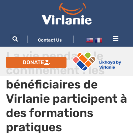
|
|
Contact Us
La vie pendant le
DONATE
confinement : les
bénéficiaires de
Virlanie participent à
des formations
pratiques