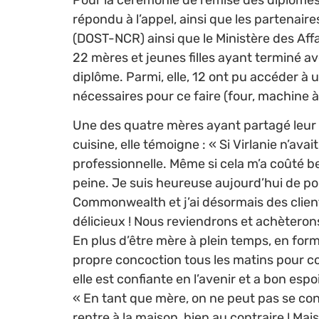
Pour la cérémonie de remise des diplômes à
répondu à l’appel, ainsi que les partenair
(DOST-NCR) ainsi que le Ministère des Af
22 mères et jeunes filles ayant terminé a
diplôme. Parmi, elle, 12 ont pu accéder à u
nécessaires pour ce faire (four, machine à
Une des quatre mères ayant partagé leur 
cuisine, elle témoigne : « Si Virlanie n’av
professionnelle. Même si cela m’a coûté b
peine. Je suis heureuse aujourd’hui de po
Commonwealth et j’ai désormais des clients
délicieux ! Nous reviendrons et achèterons 
En plus d’être mère à plein temps, en form
propre concoction tous les matins pour c
elle est confiante en l’avenir et a bon esp
« En tant que mère, on ne peut pas se con
rentre à la maison, bien au contraire ! Ma