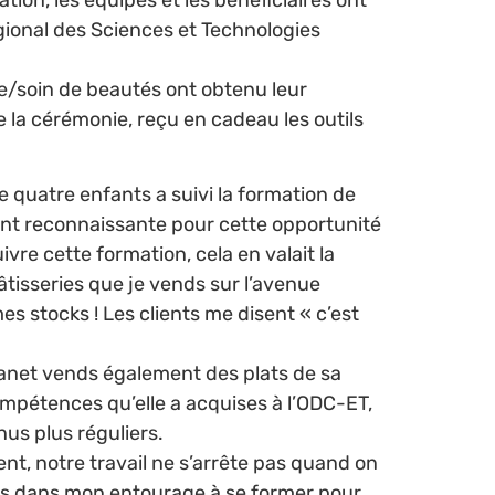
ion, les équipes et les bénéficiaires ont
égional des Sciences et Technologies
re/soin de beautés ont obtenu leur
de la cérémonie, reçu en cadeau les outils
 quatre enfants a suivi la formation de
lement reconnaissante pour cette opportunité
re cette formation, cela en valait la
tisseries que je vends sur l’avenue
es stocks ! Les clients me disent « c’est
 Janet vends également des plats de sa
mpétences qu’elle a acquises à l’ODC-ET,
nus plus réguliers.
t, notre travail ne s’arrête pas quand on
ères dans mon entourage à se former pour