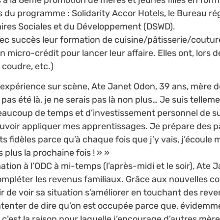
 la 8ème promotion de mères et jeunes filles en format
es du programme : Solidarity Accor Hotels, le Bureau r
faires Sociales et du Développement (DSWD).
vec succès leur formation de cuisine/pâtisserie/coutu
n micro-crédit pour lancer leur affaire. Elles ont, lors 
 coudre, etc.)
expérience sur scène, Ate Janet Odon, 39 ans, mère de
ait pas été là, je ne serais pas là non plus… Je suis tel
eaucoup de temps et d’investissement personnel de suiv
uvoir appliquer mes apprentissages. Je prépare des pâ
 fidèles parce qu’à chaque fois que j’y vais, j’écoule m
plus la prochaine fois ! » »
ation à l’ODC à mi-temps (l’après-midi et le soir), Ate
ompléter les revenus familiaux. Grâce aux nouvelles co
oir de voir sa situation s’améliorer en touchant des reve
tenter de dire qu’on est occupée parce que, évidemmen
is c’est la raison pour laquelle j’encourage d’autres m